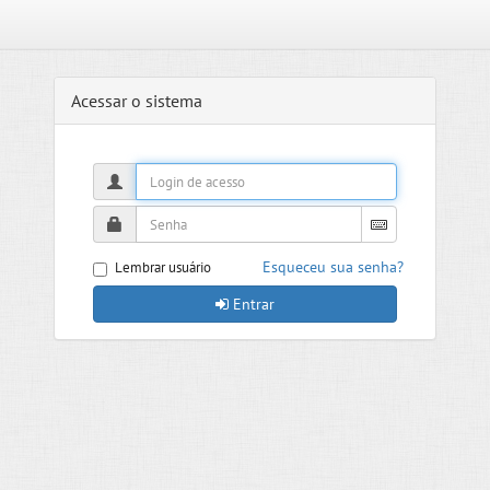
Acessar o sistema
Esqueceu sua senha?
Lembrar usuário
Entrar